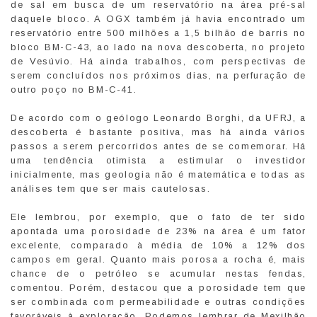
de sal em busca de um reservatório na área pré-sal
daquele bloco. A OGX também já havia encontrado um
reservatório entre 500 milhões a 1,5 bilhão de barris no
bloco BM-C-43, ao lado na nova descoberta, no projeto
de Vesúvio. Há ainda trabalhos, com perspectivas de
serem concluídos nos próximos dias, na perfuração de
outro poço no BM-C-41.
De acordo com o geólogo Leonardo Borghi, da UFRJ, a
descoberta é bastante positiva, mas há ainda vários
passos a serem percorridos antes de se comemorar. Há
uma tendência otimista a estimular o investidor
inicialmente, mas geologia não é matemática e todas as
análises tem que ser mais cautelosas.
Ele lembrou, por exemplo, que o fato de ter sido
apontada uma porosidade de 23% na área é um fator
excelente, comparado à média de 10% a 12% dos
campos em geral. Quanto mais porosa a rocha é, mais
chance de o petróleo se acumular nestas fendas,
comentou. Porém, destacou que a porosidade tem que
ser combinada com permeabilidade e outras condições
favoráveis à exploração. Podemos lembrar de Mexilhão