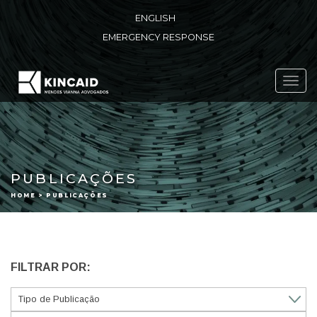
ENGLISH
EMERGENCY RESPONSE
Toggl
navig
PUBLICAÇÕES
HOME > PUBLICAÇÕES
FILTRAR POR: