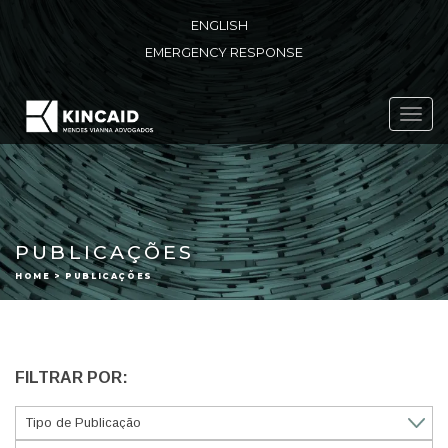
ENGLISH
EMERGENCY RESPONSE
Toggl
navig
PUBLICAÇÕES
HOME > PUBLICAÇÕES
FILTRAR POR: