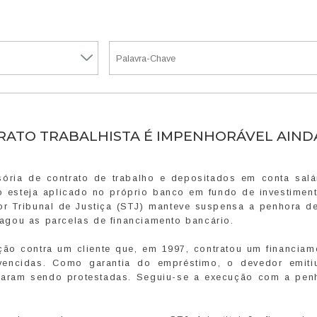
RATO TRABALHISTA É IMPENHORÁVEL AIND
sória de contrato de trabalho e depositados em conta salá
 esteja aplicado no próprio banco em fundo de investimen
or Tribunal de Justiça (STJ) manteve suspensa a penhora d
agou as parcelas de financiamento bancário.
ão contra um cliente que, em 1997, contratou um financiam
encidas. Como garantia do empréstimo, o devedor emiti
abaram sendo protestadas. Seguiu-se a execução com a pen