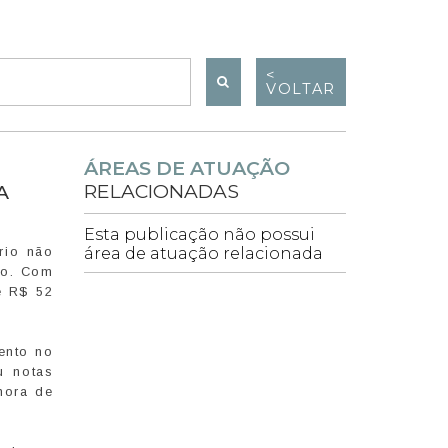
<
VOLTAR
ÁREAS DE ATUAÇÃO
RELACIONADAS
A
Esta publicação não possui
rio não
área de atuação relacionada
to. Com
e R$ 52
ento no
u notas
hora de