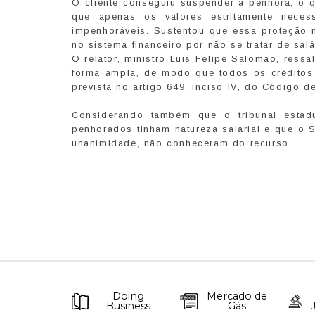
O cliente conseguiu suspender a penhora, o qu
que apenas os valores estritamente neces
impenhoráveis. Sustentou que essa proteção n
no sistema financeiro por não se tratar de salá
O relator, ministro Luis Felipe Salomão, ressa
forma ampla, de modo que todos os créditos d
prevista no artigo 649, inciso IV, do Código d
Considerando também que o tribunal estad
penhorados tinham natureza salarial e que o 
unanimidade, não conheceram do recurso.
Doing
Mercado de
Business
Gás