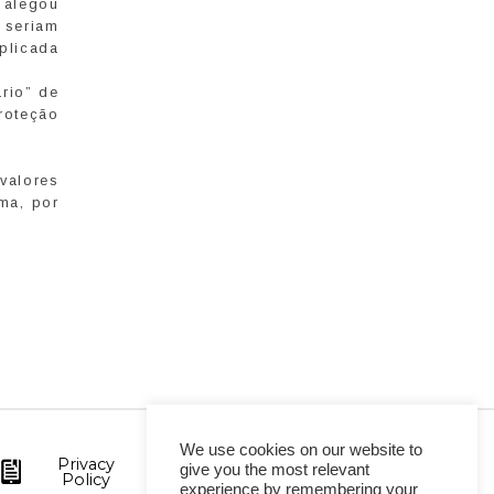
a alegou
 seriam
plicada
ário” de
roteção
valores
ma, por
We use cookies on our website to
Privacy
give you the most relevant
Policy
experience by remembering your