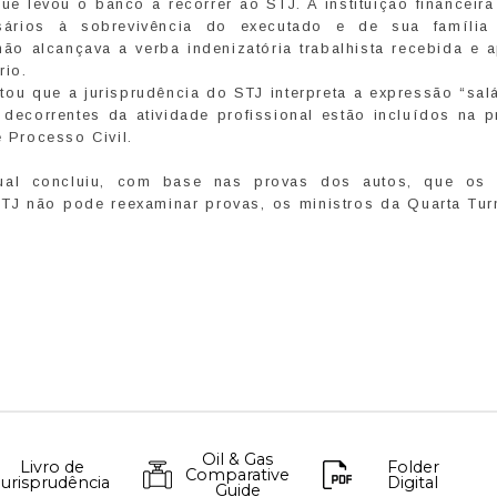
e levou o banco a recorrer ao STJ. A instituição financeir
sários à sobrevivência do executado e de sua família
ão alcançava a verba indenizatória trabalhista recebida e a
rio.
ltou que a jurisprudência do STJ interpreta a expressão “sal
ecorrentes da atividade profissional estão incluídos na p
e Processo Civil.
ual concluiu, com base nas provas dos autos, que os 
STJ não pode reexaminar provas, os ministros da Quarta Tur
Oil & Gas
Livro de
Folder
Comparative
Jurisprudência
Digital
Guide