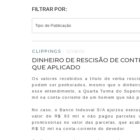
FILTRAR POR:
CLIPPINGS
-
12/08/09
DINHEIRO DE RESCISÃO DE CONT
QUE APLICADO
Os valores recebidos a título de verba resci
podem ser penhorados, mesmo que o dinheiro
esse entendimento, a Quarta Turma do Superi
mil na conta-corrente de um homem que não p
No caso, o Banco Indusval S/A ajuizou execuç
valor de R$ 93 mil e não pagou parcelas v
promissórias no valor das parcelas, que ac
R$ 52 mil na conta-corrente do devedor.