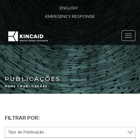
ENGLISH
EMERGENCY RESPONSE
Toggl
navig
PUBLICAÇÕES
HOME > PUBLICAÇÕES
FILTRAR POR: