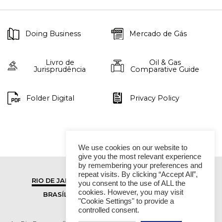
Doing Business
Mercado de Gás
Livro de
Oil & Gas
Jurisprudência
Comparative Guide
Folder Digital
Privacy Policy
We use cookies on our website to
give you the most relevant experience
by remembering your preferences and
repeat visits. By clicking “Accept All”,
RIO DE JANEIRO
SÃO PAULO
you consent to the use of ALL the
cookies. However, you may visit
BRASÍLIA
VITÓRIA
"Cookie Settings" to provide a
controlled consent.