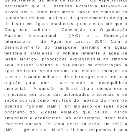
gerenciamento da água de lastro. Os especialistas
declararam que a Instrução Normativa NORMAN-20
deverá ser o único instrumento capaz de controlar as
operações relativas a planos de gerenciamento de água
de lastro em águas brasileiras, pelo menos até que o
Congresso ratifique a Convenção da Organização
Marítima Internacional (IMO) e a Convenção
Internacional de Água de Lastro, 2004. Com o
desenvolvimento do transporte marítimo em águas
territoriais brasileiras, o volume referente a água de
lastro alcançou proporções expressivas.Muito embora
seja utilizada visando a segurança da embarcação, a
água de lastro tornou-se uma das maiores ameaças ao
oceano, levando milhares de microorganismos de uma
regição para outra acarrentando o desequilibrio
ambiental. A questão no Brasil atraiu intenso exame
minucioso por parte das autoridades ambientas e de
saúde pública como resultado do impacto do mexilhão
dourado (“golden clam”), um molusco de água doce
originário do Sudeste Asiático que causou danos
ambientais e econômicos ao ecossistema, destruindo
espécies nativas. Em vista desta situação, em 1997 a
IMO – agência das Nações Unidas responsável pela