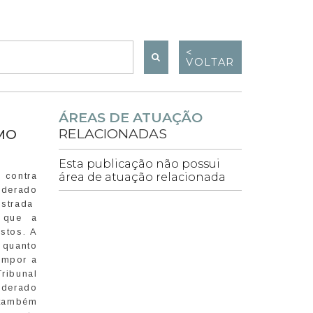
<
VOLTAR
ÁREAS DE ATUAÇÃO
RELACIONADAS
IMO
Esta publicação não possui
 contra
área de atuação relacionada
iderado
ostrada
 que a
stos. A
 quanto
impor a
ribunal
iderado
 também