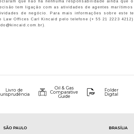
eclaram que não há nenhuma responsabilidade ainda que o
ecisão tem ligação com as atividades de agentes marítimos
atividades de negócio. Para mais informações sobre este t
 Law Offices Carl Kincaid pelo telefone (+ 55 21 2223 4212
edo@kincaid.com.br).
Oil & Gas
Livro de
Folder
Comparative
Jurisprudência
Digital
Guide
SÃO PAULO
BRASÍLIA