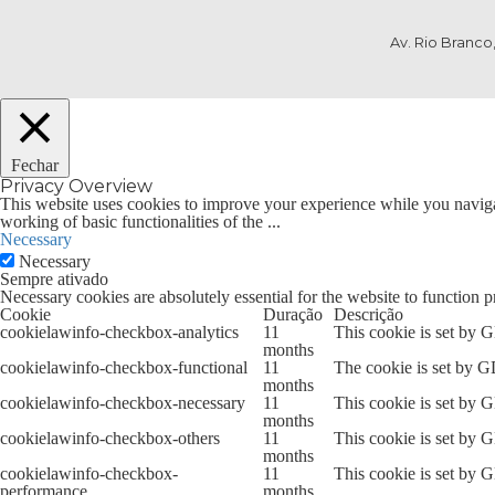
Av. Rio Branco,
Fechar
Privacy Overview
This website uses cookies to improve your experience while you navigate
working of basic functionalities of the
...
Necessary
Necessary
Sempre ativado
Necessary cookies are absolutely essential for the website to function p
Cookie
Duração
Descrição
cookielawinfo-checkbox-analytics
11
This cookie is set by 
months
cookielawinfo-checkbox-functional
11
The cookie is set by G
months
cookielawinfo-checkbox-necessary
11
This cookie is set by 
months
cookielawinfo-checkbox-others
11
This cookie is set by 
months
cookielawinfo-checkbox-
11
This cookie is set by 
performance
months