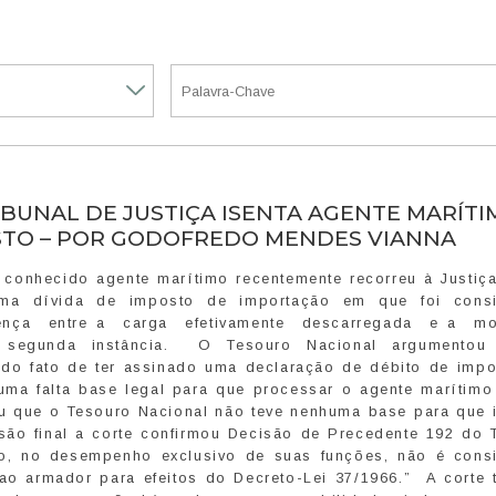
IBUNAL DE JUSTIÇA ISENTA AGENTE MARÍT
STO – POR GODOFREDO MENDES VIANNA
conhecido agente marítimo recentemente recorreu à Justiça
ma dívida de imposto de importação em que foi cons
erença entre a carga efetivamente descarregada e a m
e segunda instância. O Tesouro Nacional argumentou
 do fato de ter assinado uma declaração de débito de impo
uma falta base legal para que processar o agente marítimo
u que o Tesouro Nacional não teve nenhuma base para que 
ão final a corte confirmou Decisão de Precedente 192 do T
imo, no desempenho exclusivo de suas funções, não é cons
 ao armador para efeitos do Decreto-Lei 37/1966.” A corte