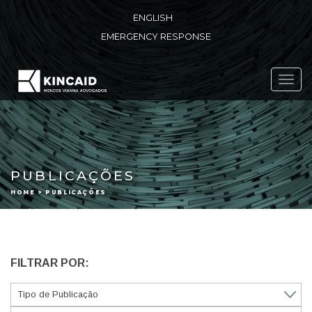
ENGLISH
EMERGENCY RESPONSE
Toggl
navig
PUBLICAÇÕES
HOME > PUBLICAÇÕES
FILTRAR POR: