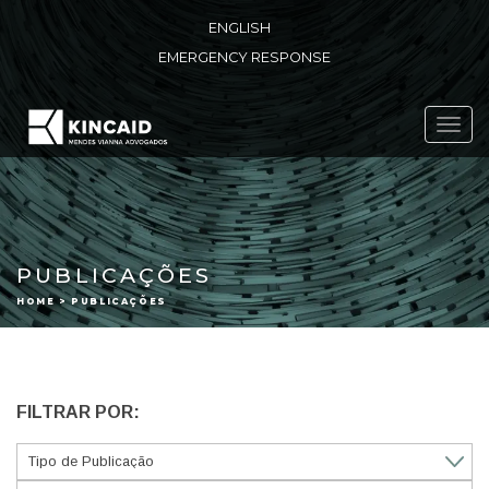
ENGLISH
EMERGENCY RESPONSE
Toggl
navig
PUBLICAÇÕES
HOME > PUBLICAÇÕES
FILTRAR POR: