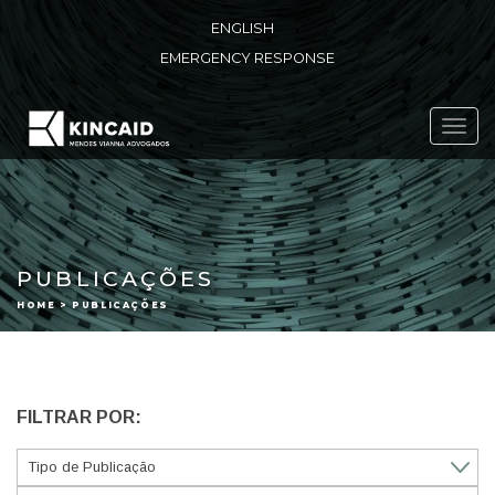
ENGLISH
EMERGENCY RESPONSE
Toggl
navig
PUBLICAÇÕES
HOME > PUBLICAÇÕES
FILTRAR POR: