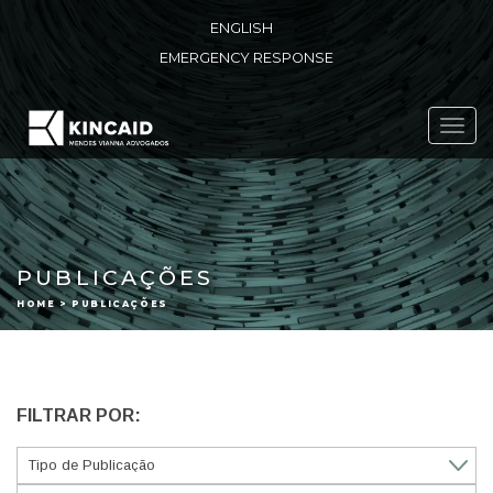
ENGLISH
EMERGENCY RESPONSE
Toggl
navig
PUBLICAÇÕES
HOME > PUBLICAÇÕES
FILTRAR POR: