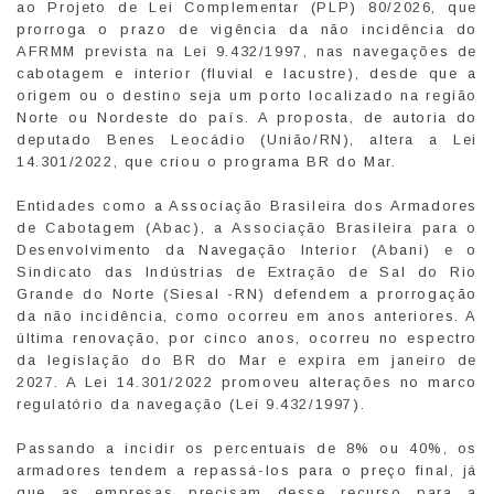
ao Projeto de Lei Complementar (PLP) 80/2026, que
prorroga o prazo de vigência da não incidência do
AFRMM prevista na Lei 9.432/1997, nas navegações de
cabotagem e interior (fluvial e lacustre), desde que a
origem ou o destino seja um porto localizado na região
Norte ou Nordeste do país. A proposta, de autoria do
deputado Benes Leocádio (União/RN), altera a Lei
14.301/2022, que criou o programa BR do Mar.
Entidades como a Associação Brasileira dos Armadores
de Cabotagem (Abac), a Associação Brasileira para o
Desenvolvimento da Navegação Interior (Abani) e o
Sindicato das Indústrias de Extração de Sal do Rio
Grande do Norte (Siesal -RN) defendem a prorrogação
da não incidência, como ocorreu em anos anteriores. A
última renovação, por cinco anos, ocorreu no espectro
da legislação do BR do Mar e expira em janeiro de
2027. A Lei 14.301/2022 promoveu alterações no marco
regulatório da navegação (Lei 9.432/1997).
Passando a incidir os percentuais de 8% ou 40%, os
armadores tendem a repassá-los para o preço final, já
que as empresas precisam desse recurso para a