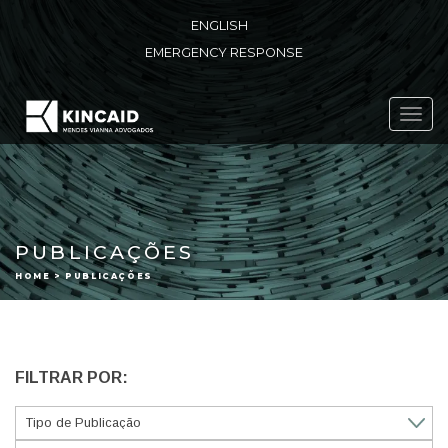
ENGLISH
EMERGENCY RESPONSE
Toggl
navig
PUBLICAÇÕES
HOME > PUBLICAÇÕES
FILTRAR POR: