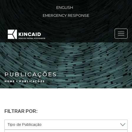
ENGLISH
EMERGENCY RESPONSE
Toggl
navig
PUBLICAÇÕES
HOME > PUBLICAÇÕES
FILTRAR POR: