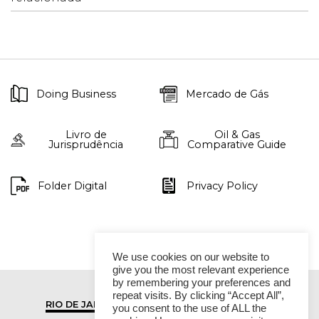
Doing Business
Mercado de Gás
Livro de
Oil & Gas
Jurisprudência
Comparative Guide
Folder Digital
Privacy Policy
We use cookies on our website to
give you the most relevant experience
by remembering your preferences and
repeat visits. By clicking “Accept All”,
RIO DE JANEIRO
SÃO PAULO
you consent to the use of ALL the