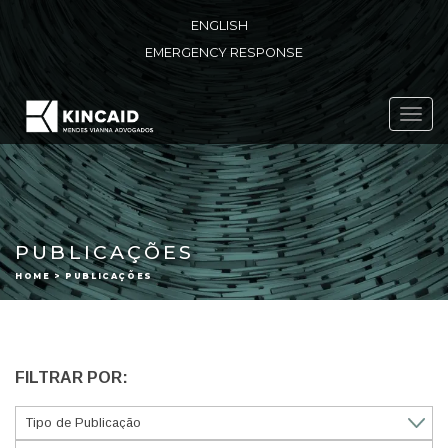
ENGLISH
EMERGENCY RESPONSE
Toggl
navig
PUBLICAÇÕES
HOME > PUBLICAÇÕES
FILTRAR POR: