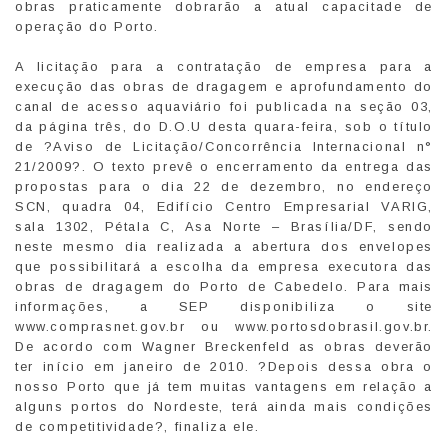
obras praticamente dobrarão a atual capacitade de
operação do Porto.
A licitação para a contratação de empresa para a
execução das obras de dragagem e aprofundamento do
canal de acesso aquaviário foi publicada na seção 03,
da página três, do D.O.U desta quara-feira, sob o título
de ?Aviso de Licitação/Concorrência Internacional n°
21/2009?. O texto prevê o encerramento da entrega das
propostas para o dia 22 de dezembro, no endereço
SCN, quadra 04, Edifício Centro Empresarial VARIG,
sala 1302, Pétala C, Asa Norte – Brasília/DF, sendo
neste mesmo dia realizada a abertura dos envelopes
que possibilitará a escolha da empresa executora das
obras de dragagem do Porto de Cabedelo. Para mais
informações, a SEP disponibiliza o site
www.comprasnet.gov.br ou www.portosdobrasil.gov.br.
De acordo com Wagner Breckenfeld as obras deverão
ter início em janeiro de 2010. ?Depois dessa obra o
nosso Porto que já tem muitas vantagens em relação a
alguns portos do Nordeste, terá ainda mais condições
de competitividade?, finaliza ele.