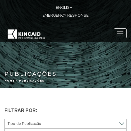
ENGLISH
EMERGENCY RESPONSE
Toggl
navig
PUBLICAÇÕES
HOME > PUBLICAÇÕES
FILTRAR POR: