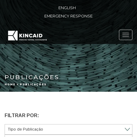
ENGLISH
EMERGENCY RESPONSE
Toggl
navig
PUBLICAÇÕES
HOME > PUBLICAÇÕES
FILTRAR POR: