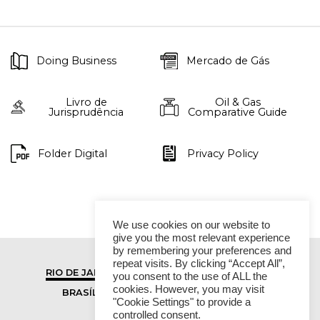
Doing Business
Mercado de Gás
Livro de
Oil & Gas
Jurisprudência
Comparative Guide
Folder Digital
Privacy Policy
We use cookies on our website to
give you the most relevant experience
by remembering your preferences and
repeat visits. By clicking “Accept All”,
RIO DE JANEIRO
SÃO PAULO
you consent to the use of ALL the
cookies. However, you may visit
BRASÍLIA
VITÓRIA
"Cookie Settings" to provide a
controlled consent.