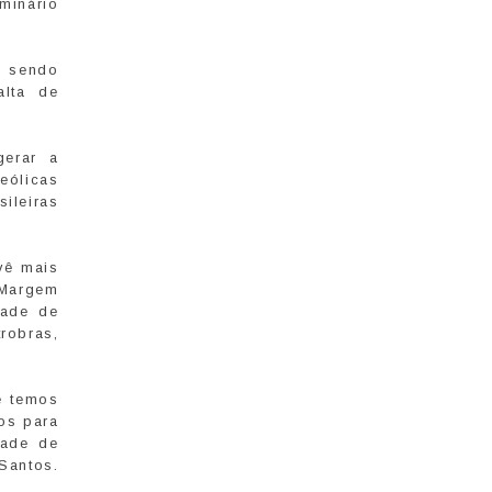
minário
m sendo
alta de
gerar a
eólicas
ileiras
vê mais
 Margem
dade de
robras,
e temos
os para
dade de
Santos.