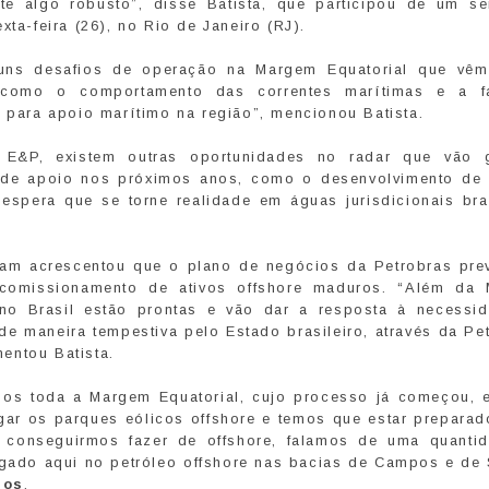
algo robusto”, disse Batista, que participou de um se
xta-feira (26), no Rio de Janeiro (RJ).
guns desafios de operação na Margem Equatorial que vê
 como o comportamento das correntes marítimas e a f
s para apoio marítimo na região”, mencionou Batista.
 E&P, existem outras oportunidades no radar que vão 
de apoio nos próximos anos, como o desenvolvimento de 
spera que se torne realidade em águas jurisdicionais bras
eam acrescentou que o plano de negócios da Petrobras pre
comissionamento de ativos offshore maduros. “Além da
no Brasil estão prontas e vão dar a resposta à necessi
e maneira tempestiva pelo Estado brasileiro, através da Pet
entou Batista.
mos toda a Margem Equatorial, cujo processo já começou, 
ar os parques eólicos offshore e temos que estar preparad
 conseguirmos fazer de offshore, falamos de uma quanti
ado aqui no petróleo offshore nas bacias de Campos e de 
ios
.