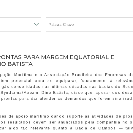
RONTAS PARA MARGEM EQUATORIAL E
O BATISTA
ação Marítima e a Associação Brasileira das Empresas d
em potencial para se equiparar, futuramente, à relevân
e gás consolidadas nas últimas décadas nas bacias do Sude
o Syndarma/Abeam, Dino Batista, disse que, apesar dos desaf
 prontas para dar atender as demandas que forem sinalizad
ões de apoio marítimo dando suporte às atividades de pro
ujos resultados devem ser anunciados pela companhia no 
icar algo tão relevante quanto a Bacia de Campos — tal