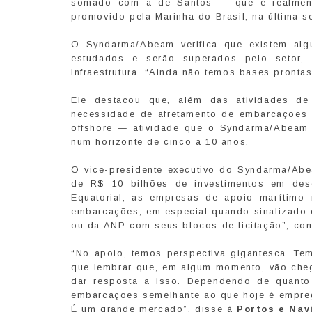
somado com a de Santos — que é realmente 
promovido pela Marinha do Brasil, na última se
O Syndarma/Abeam verifica que existem al
estudados e serão superados pelo setor,
infraestrutura. “Ainda não temos bases pronta
Ele destacou que, além das atividades de
necessidade de afretamento de embarcações 
offshore — atividade que o Syndarma/Abeam e
num horizonte de cinco a 10 anos.
O vice-presidente executivo do Syndarma/Ab
de R$ 10 bilhões de investimentos em des
Equatorial, as empresas de apoio marítimo 
embarcações, em especial quando sinalizado d
ou da ANP com seus blocos de licitação”, com
“No apoio, temos perspectiva gigantesca. Te
que lembrar que, em algum momento, vão cheg
dar resposta a isso. Dependendo de quanto
embarcações semelhante ao que hoje é empreg
É um grande mercado”, disse à
Portos e Nav