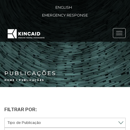
ENGLISH
EMERGENCY RESPONSE
Toggl
navig
PUBLICAÇÕES
HOME > PUBLICAÇÕES
FILTRAR POR: