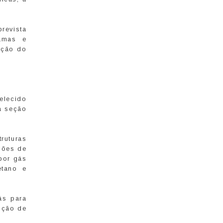
revista
amas e
ação do
elecido
a seção
ruturas
ações de
por gás
etano e
ás para
oção de