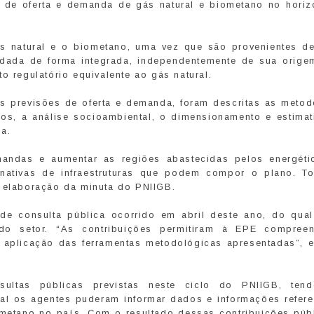
s de oferta e demanda de gás natural e biometano no horiz
ás natural e o biometano, uma vez que são provenientes de
rdada de forma integrada, independentemente de sua origem
o regulatório equivalente ao gás natural.
as previsões de oferta e demanda, foram descritas as metod
os, a análise socioambiental, o dimensionamento e estimat
a.
andas e aumentar as regiões abastecidas pelos energéti
rnativas de infraestruturas que podem compor o plano. T
a elaboração da minuta do PNIIGB.
de consulta pública ocorrido em abril deste ano, do qua
do setor. “As contribuições permitiram à EPE compree
 aplicação das ferramentas metodológicas apresentadas”, e
ltas públicas previstas neste ciclo do PNIIGB, ten
l os agentes puderam informar dados e informações refere
iometano no país. Com o resultado dessas contribuições púb