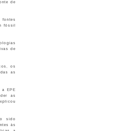
onte de
 fontes
 fóssil
ologias
ivas de
cos, os
odas as
l a EPE
nder as
xplicou
do sido
ntes às
licas, a