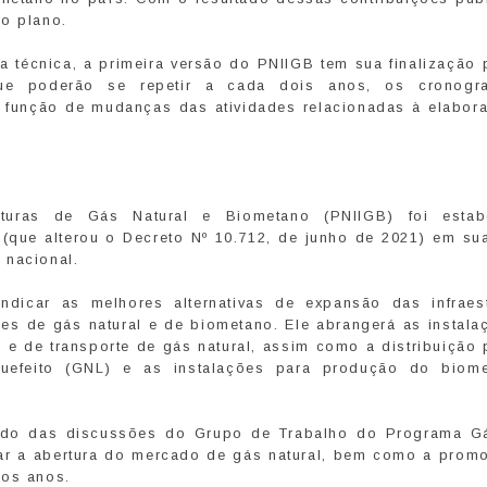
do plano.
técnica, a primeira versão do PNIIGB tem sua finalização p
que poderão se repetir a cada dois anos, os cronogr
 função de mudanças das atividades relacionadas à elabor
uturas de Gás Natural e Biometano (PNIIGB) foi estab
(que alterou o Decreto Nº 10.712, de junho de 2021) em su
 nacional.
dicar as melhores alternativas de expansão das infraest
ores de gás natural e de biometano. Ele abrangerá as instal
 de transporte de gás natural, assim como a distribuição 
quefeito (GNL) e as instalações para produção do biom
tado das discussões do Grupo de Trabalho do Programa G
rar a abertura do mercado de gás natural, bem como a prom
mos anos.