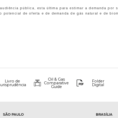
udiência pública, esta última para estimar a demanda por s
ar o potencial de oferta e de demanda de gás natural e de bio
Oil & Gas
Livro de
Folder
Comparative
Jurisprudência
Digital
Guide
SÃO PAULO
BRASÍLIA