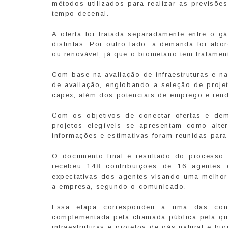
métodos utilizados para realizar as previsõe
tempo decenal.
A oferta foi tratada separadamente entre o g
distintas. Por outro lado, a demanda foi abo
ou renovável, já que o biometano tem tratament
Com base na avaliação de infraestruturas e n
de avaliação, englobando a seleção de projet
capex, além dos potenciais de emprego e rend
Com os objetivos de conectar ofertas e dem
projetos elegíveis se apresentam como alte
informações e estimativas foram reunidas par
O documento final é resultado do processo 
recebeu 148 contribuições de 16 agentes 
expectativas dos agentes visando uma melhor
a empresa, segundo o comunicado.
Essa etapa correspondeu a uma das consu
complementada pela chamada pública pela qua
infraestruturas e projetos de gás natural e b