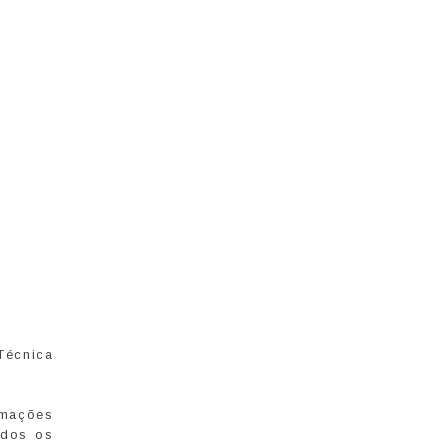
Técnica
rmações
ados os