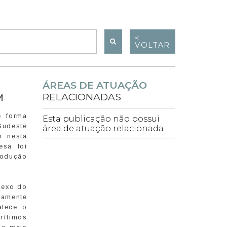
<
VOLTAR
ÁREAS DE ATUAÇÃO
RELACIONADAS
M
e forma
Esta publicação não possui
Sudeste
área de atuação relacionada
n nesta
esa foi
rodução
lexo do
samente
alece o
rítimos