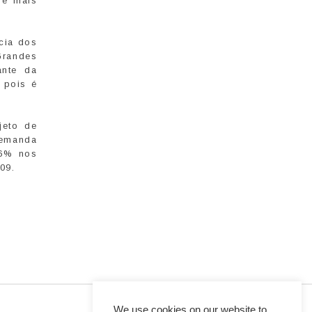
 e mais
cia dos
Grandes
ante da
 pois é
jeto de
demanda
,6% nos
09.
We use cookies on our website to