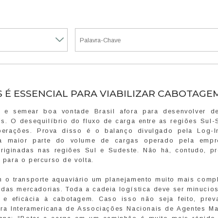
S É ESSENCIAL PARA VIABILIZAR CABOTAGE
a e semear boa vontade Brasil afora para desenvolver d
ís. O desequilíbrio do fluxo de carga entre as regiões Sul-
erações. Prova disso é o balanço divulgado pela Log-I
a maior parte do volume de cargas operado pela empr
riginadas nas regiões Sul e Sudeste. Não há, contudo, p
s para o percurso de volta.
m o transporte aquaviário um planejamento muito mais comp
 das mercadorias. Toda a cadeia logística deve ser minucio
s e eficácia à cabotagem. Caso isso não seja feito, prev
ra Interamericana de Associações Nacionais de Agentes Ma