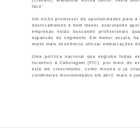
(Cianam), Waldemar Rocha Junior, nesta sem
fácil”.
Um nicho promissor de oportunidades para a c
deslocamentos é bem menor, executando apoio
empresas estão buscando profissionais qu
expansão do segmento. Em menor escala, há 
muito mais econômico utilizar embarcações de
Uma política nacional que englobe todas e
Incentivo à Cabotagem (PIC), por meio do ex
está em crescimento, como mostra o já cit
contêineres movimentados em abril, maio e 