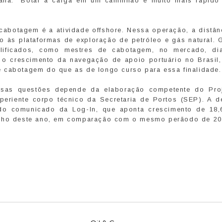
ana: “Botar a carga em um caminhão é muito mais rápido
abotagem é a atividade offshore. Nessa operação, a distân
 às plataformas de exploração de petróleo e gás natural. 
alificados, como mestres de cabotagem, no mercado, di
o crescimento da navegação de apoio portuário no Brasil,
 cabotagem do que as de longo curso para essa finalidade.
ssas questões depende da elaboração competente do Pro
periente corpo técnico da Secretaria de Portos (SEP). A 
ado comunicado da Log-In, que aponta crescimento de 18
junho deste ano, em comparação com o mesmo perãodo de 20