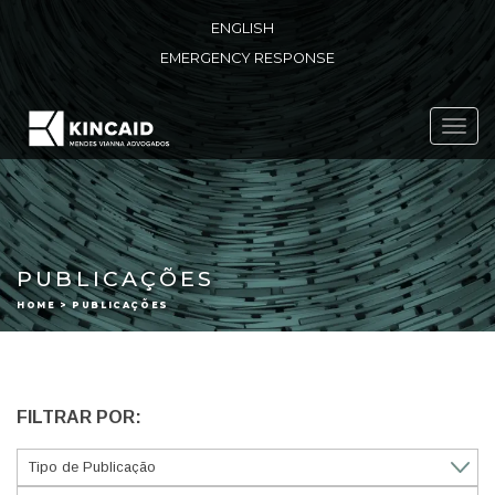
ENGLISH
EMERGENCY RESPONSE
Toggl
navig
PUBLICAÇÕES
HOME > PUBLICAÇÕES
FILTRAR POR: