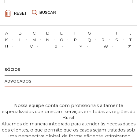
RESET
A
B
C
D
E
F
G
H
I
J
K
L
M
N
O
P
Q
R
S
T
U
V
X
Y
W
Z
SÓCIOS
ADVOGADOS
Nossa equipe conta com profissionais altamente
especializados que prestam serviços em todas as regiões do
Brasil.
Atuamos de maneira integrada para atender às necessidades
dos clientes, o que permite que os casos sejam tratados sob
uma perspectiva global, de forma eficiente, otimizando