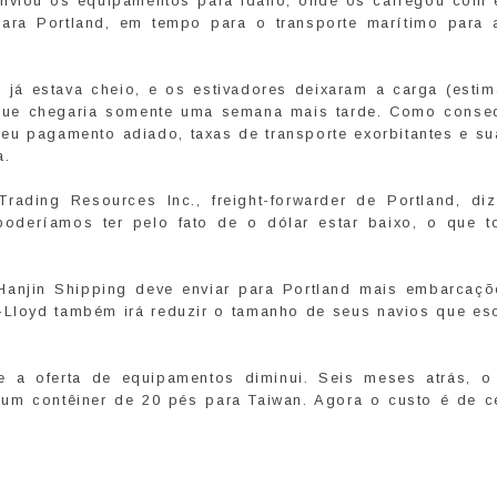
enviou os equipamentos para Idaho, onde os carregou com e
para Portland, em tempo para o transporte marítimo para a
 já estava cheio, e os estivadores deixaram a carga (esti
que chegaria somente uma semana mais tarde. Como conse
 seu pagamento adiado, taxas de transporte exorbitantes e s
a.
Trading Resources Inc., freight-forwarder de Portland, di
poderíamos ter pelo fato de o dólar estar baixo, o que t
 Hanjin Shipping deve enviar para Portland mais embarcaç
-Lloyd também irá reduzir o tamanho de seus navios que es
a oferta de equipamentos diminui. Seis meses atrás, o
um contêiner de 20 pés para Taiwan. Agora o custo é de c