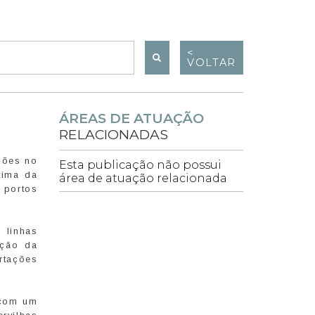
<
VOLTAR
ÁREAS DE ATUAÇÃO
RELACIONADAS
ções no
Esta publicação não possui
tima da
área de atuação relacionada
 portos
 linhas
ição da
rtações
 com um