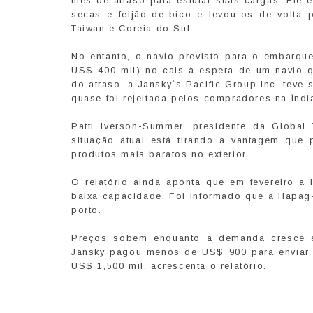
mês de atraso para estufar suas cargas. Ele 
secas e feijão-de-bico e levou-os de volta 
Taiwan e Coreia do Sul.
No entanto, o navio previsto para o embarque
US$ 400 mil) no cais à espera de um navio 
do atraso, a Jansky`s Pacific Group Inc. teve
quase foi rejeitada pelos compradores na Índi
Patti Iverson-Summer, presidente da Global 
situação atual está tirando a vantagem que 
produtos mais baratos no exterior.
O relatório ainda aponta que em fevereiro a
baixa capacidade. Foi informado que a Hapag
porto.
Preços sobem enquanto a demanda cresce e 
Jansky pagou menos de US$ 900 para enviar 
US$ 1,500 mil, acrescenta o relatório.