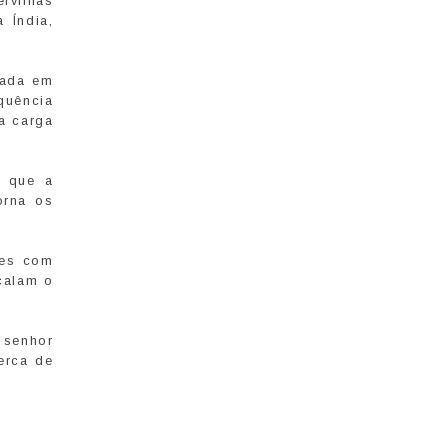
rvilhas
 Índia,
mada em
quência
ua carga
z que a
orna os
ões com
calam o
 senhor
erca de