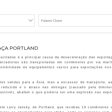
AÇA PORTLAND
acitadas é a principal causa da desaceleração das exporta
rcadorias são transportadas em contêineres por via marí
onibilidade de equipamentos vazios para exportações nos
des vendas para a Ásia, mas a escassez de transporte, as
 reduzida e o atraso nas entregas (causado pela diminu
ustível), abafam o que poderia ser uma explosão nas expo
nte Larry Jansky, de Portland, que recebeu 19 contêineres