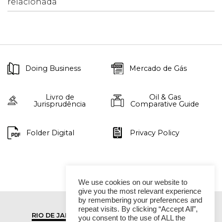
relacionada
Doing Business
Mercado de Gás
Livro de
Oil & Gas
Jurisprudência
Comparative Guide
Folder Digital
Privacy Policy
We use cookies on our website to
give you the most relevant experience
by remembering your preferences and
repeat visits. By clicking “Accept All”,
RIO DE JANEIRO
SÃO PAULO
you consent to the use of ALL the