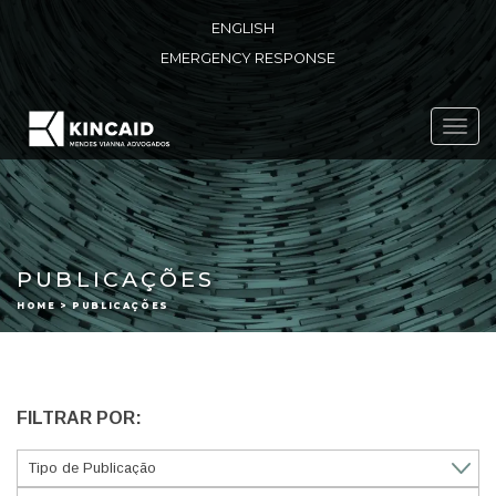
ENGLISH
EMERGENCY RESPONSE
Toggl
navig
PUBLICAÇÕES
HOME > PUBLICAÇÕES
FILTRAR POR: