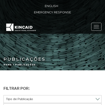
ENGLISH
EMERGENCY RESPONSE
Toggl
navig
PUBLICAÇÕES
HOME > PUBLICAÇÕES
FILTRAR POR: