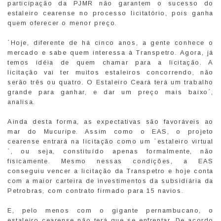
participação da PJMR não garantem o sucesso do
estaleiro cearense no processo licitatório, pois ganha
quem oferecer o menor preço.
´Hoje, diferente de há cinco anos, a gente conhece o
mercado e sabe quem interessa à Transpetro. Agora, já
temos idéia de quem chamar para a licitação. A
licitação vai ter muitos estaleiros concorrendo, não
serão três ou quatro. O Estaleiro Ceará terá um trabalho
grande para ganhar, e dar um preço mais baixo´,
analisa.
Ainda desta forma, as expectativas são favoráveis ao
mar do Mucuripe. Assim como o EAS, o projeto
cearense entrará na licitação como um ´estaleiro virtual
´, ou seja, constituído apenas formalmente, não
fisicamente. Mesmo nessas condições, a EAS
conseguiu vencer a licitação da Transpetro e hoje conta
com a maior carteira de investimentos da subsidiária da
Petrobras, com contrato firmado para 15 navios.
E, pelo menos com o gigante pernambucano, o
estaleiro cearense não terá que se enfrentar. De acordo