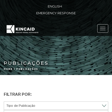
ENGLISH
EMERGENCY RESPONSE
Toggl
navig
PUBLICAÇÕES
HOME > PUBLICAÇÕES
FILTRAR POR: