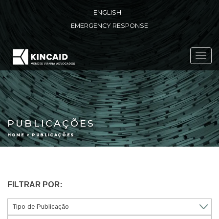
ENGLISH
EMERGENCY RESPONSE
Toggl
navig
PUBLICAÇÕES
HOME > PUBLICAÇÕES
FILTRAR POR: