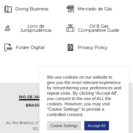
Doing Business
Mercado de Gás
Livro de
Oil & Gas
Jurisprudência
Comparative Guide
Folder Digital
Privacy Policy
We use cookies on our website to
give you the most relevant experience
by remembering your preferences and
repeat visits. By clicking “Accept All”,
RIO DE JANEIRO
SÃO PAULO
you consent to the use of ALL the
cookies. However, you may visit
BRASÍLIA
VITÓRIA
"Cookie Settings" to provide a
controlled consent.
Av. Rio Branco, nº 01, 14º andar - Ed. RB1- Centro, Rio de Janeiro -
Cookie Settings
Accept All
RJ, 20090-003 TEL (55 21) 2276 6200