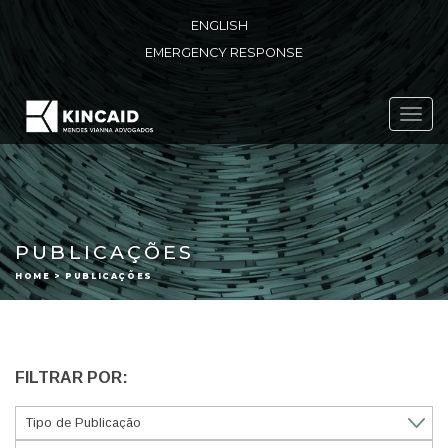
ENGLISH
EMERGENCY RESPONSE
Toggl
navig
PUBLICAÇÕES
HOME > PUBLICAÇÕES
FILTRAR POR: