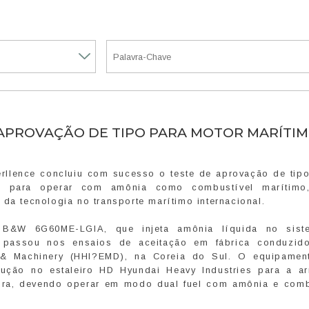
 APROVAÇÃO DE TIPO PARA MOTOR MARÍTIM
rllence concluiu com sucesso o teste de aprovação de tip
o para operar com amônia como combustível marítimo
 da tecnologia no transporte marítimo internacional.
e B&W 6G60ME-LGIA, que injeta amônia líquida no sis
, passou nos ensaios de aceitação em fábrica conduzid
e & Machinery (HHI?EMD), na Coreia do Sul. O equipamen
ução no estaleiro HD Hyundai Heavy Industries para a a
pura, devendo operar em modo dual fuel com amônia e comb