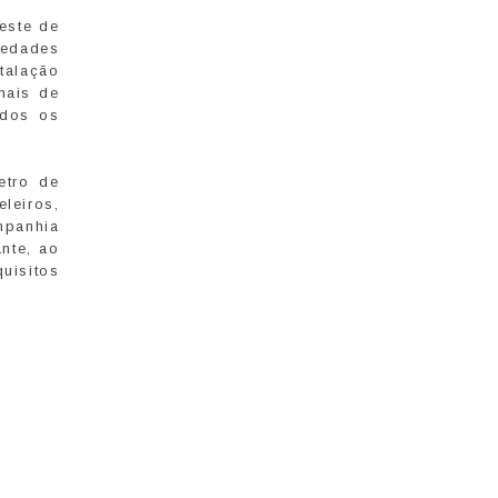
este de
iedades
talação
mais de
odos os
etro de
leiros,
mpanhia
nte, ao
uisitos