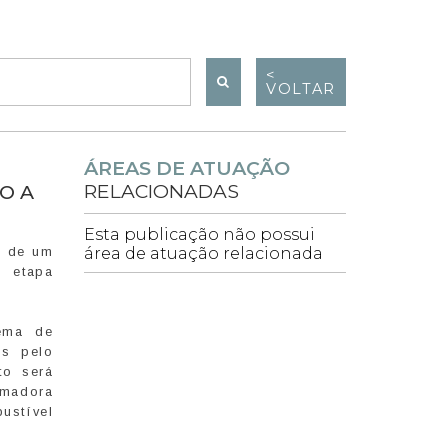
<
VOLTAR
ÁREAS DE ATUAÇÃO
RELACIONADAS
O A
Esta publicação não possui
o de um
área de atuação relacionada
, etapa
tema de
os pelo
to será
rmadora
ustível