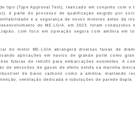
e tipo (Type Approval Test), realizado em conjunto com o t
st), é parte do processo de qualificação exigido por soc
 confiabilidade e a segurança de novos motores antes da ins
desenvolvimento do ME-LGIA, em 2023, foram conduzidos 
 Japão, com foco em operação segura com amônia em t
icial do motor ME-LGIA abrangerá diversas faixas de diâm
visando aplicações em navios de grande porte como grane
ções futuras de retrofit para embarcações existentes. A co
ão de emissões de gases de efeito estufa na marinha merca
mbustível de baixo carbono como a amônia, mantendo req
tenção, ventilação dedicada e tubulações de parede dupla.