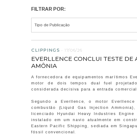
FILTRAR POR:
CLIPPINGS
-
17/06/26
EVERLLENCE CONCLUI TESTE DE
AMÔNIA
A fornecedora de equipamentos marítimos Eve
motor de dois tempos dual fuel projetad
considerada decisiva para a entrada comercial
Segundo a Everllence, o motor Everllenc
combustão (Liquid Gas Injection Ammonia)
licenciado Hyundai Heavy Industries Engin
instalado em um navio atualmente em constr
Eastern Pacific Shipping, sediada em Singa
fóssil convencional.