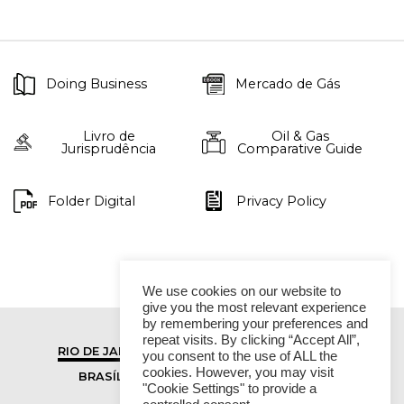
Doing Business
Mercado de Gás
Livro de
Oil & Gas
Jurisprudência
Comparative Guide
Folder Digital
Privacy Policy
We use cookies on our website to
give you the most relevant experience
by remembering your preferences and
repeat visits. By clicking “Accept All”,
RIO DE JANEIRO
SÃO PAULO
you consent to the use of ALL the
cookies. However, you may visit
BRASÍLIA
VITÓRIA
"Cookie Settings" to provide a