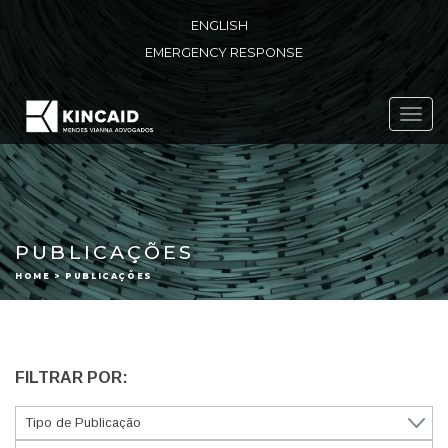
ENGLISH
EMERGENCY RESPONSE
Toggl
navig
PUBLICAÇÕES
HOME > PUBLICAÇÕES
FILTRAR POR: