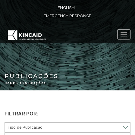
ENGLISH
EMERGENCY RESPONSE
Toggl
navig
PUBLICAÇÕES
HOME > PUBLICAÇÕES
FILTRAR POR: