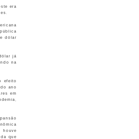
ste era
ões.
ericana
pública
e dólar
ólar já
ando na
 efeito
o do ano
ares em
ndemia,
xpansão
onômica
o houve
nda que