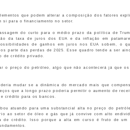
lementos que podem alterar a composição dos fatores expli
 si para o financiamento no setor.
ssagem do curto para o médio prazo da política de Trum
ção da taxa de juros dos EUA e da inflação em patamar
 possibilidades de ganhos em juros nos EUA sobem, o q
nos parte das perdas de 2025. Esse quadro tende a ser ain
 de crédito privado.
r o preço do petróleo, algo que não acontecerá já que os 
poderia mudar se a dinâmica do mercado mais que compen
preços que a longo prazo poderia permitir o aumento de rece
de crédito para os bancos.
bou atuando para uma substancial alta no preço do petról
rio ao setor de óleo e gás que já convive com alto endivi
 de crédito. Isso porque a alta em curso é fruto de um
fundamentos.