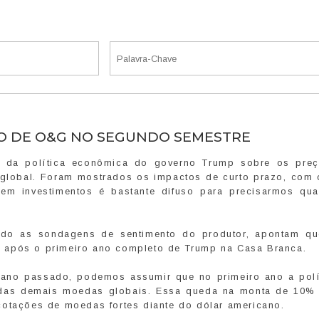
O DE O&G NO SEGUNDO SEMESTRE
os da política econômica do governo Trump sobre os pre
l global. Foram mostrados os impactos de curto prazo, com o
em investimentos é bastante difuso para precisarmos qu
udo as sondagens de sentimento do produtor, apontam q
 após o primeiro ano completo de Trump na Casa Branca.
 ano passado, podemos assumir que no primeiro ano a polí
 das demais moedas globais. Essa queda na monta de 10%
cotações de moedas fortes diante do dólar americano.