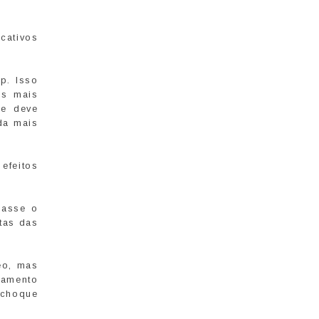
cativos
p. Isso
es mais
ue deve
da mais
efeitos
sasse o
itas das
eo, mas
damento
 choque