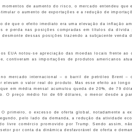
m momentos de aumento do risco, o mercado entendeu que e
stimular o aumento de exportações e a redução de importaç
o de que o efeito imediato era uma elevação da inflação am
tos e perda nas posições compradas em títulos da dívida 
e desmonte dessas posições trazendo a subjacente venda d
dos EUA notou-se apreciação das moedas locais frente ao d
ade, contiveram as importações de produtos americanos atu
o mercado internacional – o barril de petróleo Brent – o
ar elevam o valor real do produto. Mas esse efeito ao long
, que em média mensal acumulou queda de 20%, de 79 dól
o. O preço médio foi de 69 dólares, o menor desde a pa
 O primeiro, o excesso de oferta global, notadamente a e
segundo, pelo lado da demanda, a redução da atividade ec
o do livre comércio promovido por Trump. Sendo assim, nã
setor por conta da dinâmica desfavorável de oferta e dema