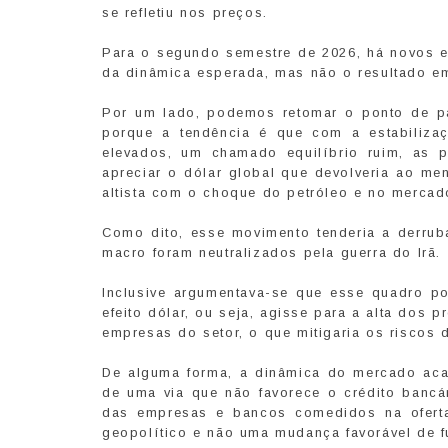
se refletiu nos preços.
Para o segundo semestre de 2026, há novos e
da dinâmica esperada, mas não o resultado em
Por um lado, podemos retomar o ponto de pa
porque a tendência é que com a estabiliza
elevados, um chamado equilíbrio ruim, as
apreciar o dólar global que devolveria ao me
altista com o choque do petróleo e no mercado
Como dito, esse movimento tenderia a derruba
macro foram neutralizados pela guerra do Irã.
Inclusive argumentava-se que esse quadro 
efeito dólar, ou seja, agisse para a alta dos 
empresas do setor, o que mitigaria os riscos 
De alguma forma, a dinâmica do mercado aca
de uma via que não favorece o crédito bancá
das empresas e bancos comedidos na oferta
geopolítico e não uma mudança favorável de 