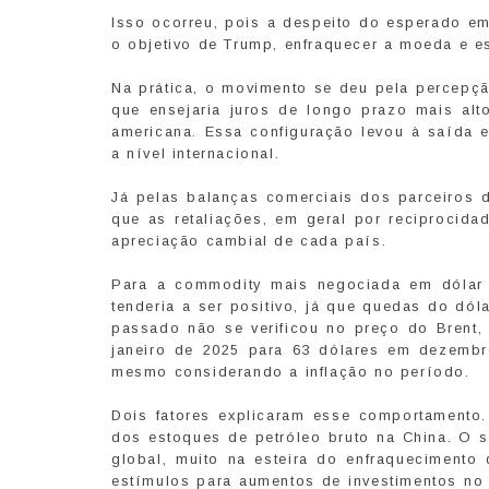
Isso ocorreu, pois a despeito do esperado e
o objetivo de Trump, enfraquecer a moeda e e
Na prática, o movimento se deu pela percepçã
que ensejaria juros de longo prazo mais al
americana. Essa configuração levou à saída 
a nível internacional.
Já pelas balanças comerciais dos parceiros 
que as retaliações, em geral por reciprocid
apreciação cambial de cada país.
Para a commodity mais negociada em dólar n
tenderia a ser positivo, já que quedas do dól
passado não se verificou no preço do Brent
janeiro de 2025 para 63 dólares em dezembr
mesmo considerando a inflação no período.
Dois fatores explicaram esse comportamento.
dos estoques de petróleo bruto na China. O 
global, muito na esteira do enfraqueciment
estímulos para aumentos de investimentos no 