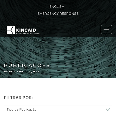
ENGLISH
EMERGENCY RESPONSE
Toggl
navig
PUBLICAÇÕES
HOME > PUBLICAÇÕES
FILTRAR POR: