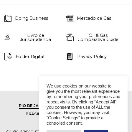
Doing Business
Mercado de Gás
Livro de
Oil & Gas
Jurisprudência
Comparative Guide
Folder Digital
Privacy Policy
We use cookies on our website to
give you the most relevant experience
by remembering your preferences and
repeat visits. By clicking “Accept All”,
RIO DE JANEIRO
SÃO PAULO
you consent to the use of ALL the
cookies. However, you may visit
BRASÍLIA
VITÓRIA
"Cookie Settings" to provide a
controlled consent.
Av. Rio Branco, nº 01, 14º andar - Ed. RB1- Centro, Rio de Janeiro -