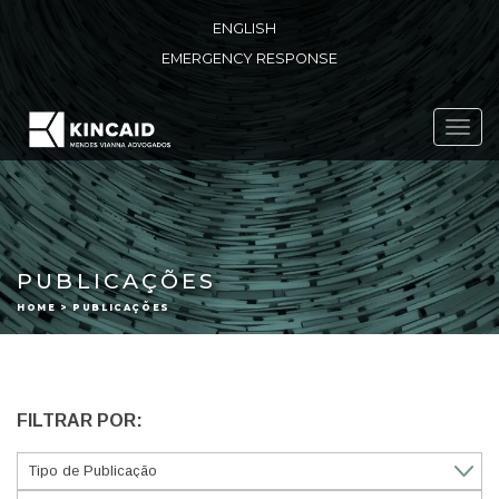
ENGLISH
EMERGENCY RESPONSE
Toggl
navig
PUBLICAÇÕES
HOME > PUBLICAÇÕES
FILTRAR POR: