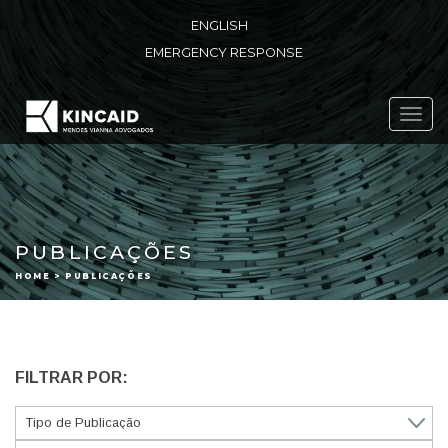
ENGLISH
EMERGENCY RESPONSE
Toggl
navig
PUBLICAÇÕES
HOME > PUBLICAÇÕES
FILTRAR POR: