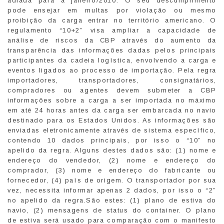
adiada para a janeiro/2010. O seu descumprimento
pode ensejar em multas por violação ou mesmo
proibição da carga entrar no território americano. O
regulamento “10+2” visa ampliar a capacidade de
análise de riscos da CBP através do aumento da
transparência das informações dadas pelos principais
participantes da cadeia logística, envolvendo a carga e
eventos ligados ao processo de importação. Pela regra
importadores, transportadores, consignatários,
compradores ou agentes devem submeter a CBP
informações sobre a carga a ser importada no máximo
em até 24 horas antes da carga ser embarcada no navio
destinado para os Estados Unidos. As informações são
enviadas eletronicamente através de sistema específico,
contendo 10 dados principais, por isso o “10” no
apelido da regra. Alguns destes dados são: (1) nome e
endereço do vendedor, (2) nome e endereço do
comprador, (3) nome e endereço do fabricante ou
fornecedor, (4) país de origem. O transportador por sua
vez, necessita informar apenas 2 dados, por isso o “2”
no apelido da regra.São estes: (1) plano de estiva do
navio, (2) mensagens de status do container. O plano
de estiva será usado para comparação com o manifesto