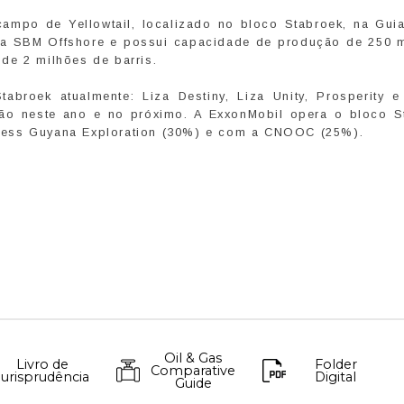
mpo de Yellowtail, localizado no bloco Stabroek, na Gui
ela SBM Offshore e possui capacidade de produção de 250 m
de 2 milhões de barris.
broek atualmente: Liza Destiny, Liza Unity, Prosperity 
ão neste ano e no próximo. A ExxonMobil opera o bloco S
Hess Guyana Exploration (30%) e com a CNOOC (25%).
Oil & Gas
Livro de
Folder
Comparative
Jurisprudência
Digital
Guide