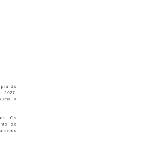
mpra do
e 2027,
ssuma a
ões. Os
ento do
 afirmou