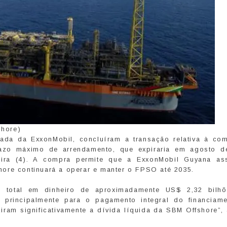
shore)
iada da ExxonMobil, concluíram a transação relativa à co
zo máximo de arrendamento, que expiraria em agosto d
eira (4). A compra permite que a ExxonMobil Guyana a
ore continuará a operar e manter o FPSO até 2035.
o total em dinheiro de aproximadamente US$ 2,32 bilh
s principalmente para o pagamento integral do financiam
ziram significativamente a dívida líquida da SBM Offshore”,