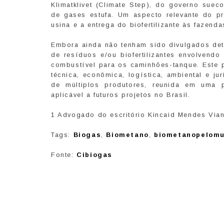
Klimatklivet (Climate Step), do governo suec
de gases estufa. Um aspecto relevante do pr
usina e a entrega do biofertilizante às fazend
Embora ainda não tenham sido divulgados det
de resíduos e/ou biofertilizantes envolvend
combustível para os caminhões-tanque. Este pr
técnica, econômica, logística, ambiental e j
de múltiplos produtores, reunida em uma p
aplicável a futuros projetos no Brasil.
1 Advogado do escritório Kincaid Mendes Vian
Tags:
Biogas
,
Biometano
,
biometanopelom
Fonte:
Cibiogas