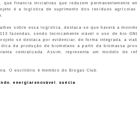
o, que financia iniciativas que reduzem permanentemente e
ojeto é a logística de suprimento dos resíduos agrícolas
as.
alhes sobre essa logística, destaca-se que haverá a movim
o 113 fazendas, sendo tecnicamente viável o uso de bio-G
ojeto se destaca por evidenciar, de forma integrada, a via
urídica da produção de biometano a partir da biomassa prov
lanta centralizada. Assim, representa um modelo de ref
na. O escritório é membro do Biogas Club.
undo
,
energiarenovável
,
suécia