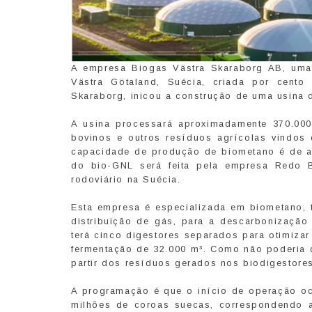
A empresa Biogas Västra Skaraborg AB, uma
Västra Götaland, Suécia, criada por cento
Skaraborg, inicou a construção de uma usina 
A usina processará aproximadamente 370.000
bovinos e outros resíduos agrícolas vindos
capacidade de produção de biometano é de até
do bio-GNL será feita pela empresa Redo Bi
rodoviário na Suécia.
Esta empresa é especializada em biometano, t
distribuição de gás, para a descarbonização d
terá cinco digestores separados para otimiza
fermentação de 32.000 m³. Como não poderia de
partir dos resíduos gerados nos biodigestores
A programação é que o início de operação oco
milhões de coroas suecas, correspondendo 