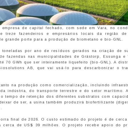
 empresa de capital fechado, com sede em Vara, no con
 e treze fazendeiros e empresários locais da região de
de grande porte para a produção de biometano e bio-GNL.
 toneladas por ano de resíduos gerados na criação de s
 de fazendas nas municipalidades de Grästorp, Essunga e 
 70 GWh que ser inteiramente liquefeito (bio-GNL). A distr
osolutions AB, que vai usá-lo para descarbonizar o tra
anto na produção como comercialização, incluindo infraestr
a indústria, do transporte terrestre e do setor marítimo. 
r o tempo de retenção dos diferentes substratos com capaci
ixar de ser, a usina também produzirá biofertilizante (dige
.
rra final de 2026. O custo estimado do projeto é de cerca
a cerca de US$ 39 milhões. O projeto recebe apoio do p