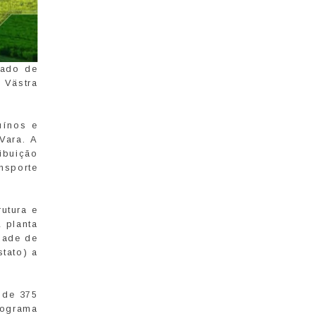
dado de
 Västra
uínos e
Vara. A
ibuição
nsporte
utura e
A planta
dade de
stato) a
 de 375
rograma