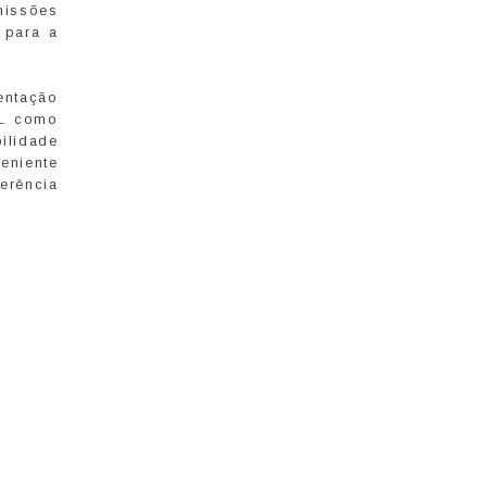
missões
 para a
entação
NL como
bilidade
eniente
erência