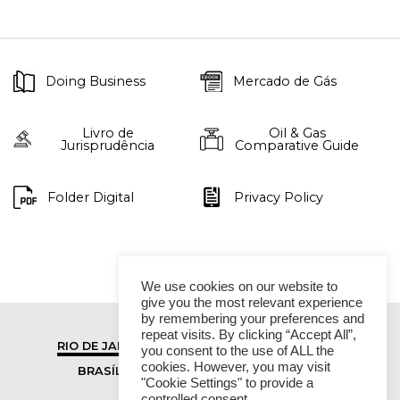
Doing Business
Mercado de Gás
Livro de
Oil & Gas
Jurisprudência
Comparative Guide
Folder Digital
Privacy Policy
We use cookies on our website to
give you the most relevant experience
by remembering your preferences and
repeat visits. By clicking “Accept All”,
RIO DE JANEIRO
SÃO PAULO
you consent to the use of ALL the
cookies. However, you may visit
BRASÍLIA
VITÓRIA
"Cookie Settings" to provide a
controlled consent.