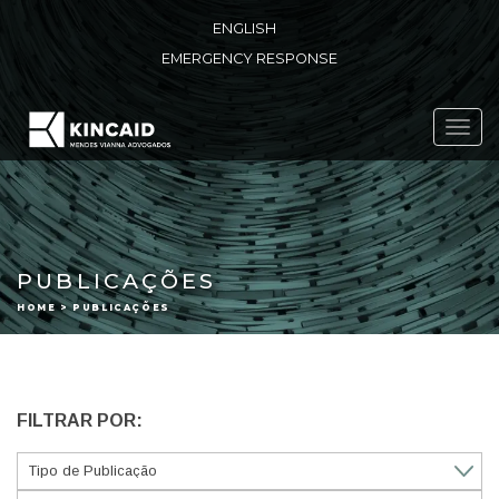
ENGLISH
EMERGENCY RESPONSE
Toggl
navig
PUBLICAÇÕES
HOME > PUBLICAÇÕES
FILTRAR POR: