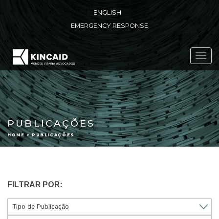
ENGLISH
EMERGENCY RESPONSE
Toggl
navig
PUBLICAÇÕES
HOME > PUBLICAÇÕES
FILTRAR POR: