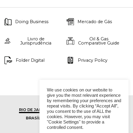
Doing Business
Mercado de Gás
Livro de
Oil & Gas
Jurisprudência
Comparative Guide
Folder Digital
Privacy Policy
We use cookies on our website to
give you the most relevant experience
by remembering your preferences and
repeat visits. By clicking “Accept All”,
RIO DE JANEIRO
SÃO PAULO
you consent to the use of ALL the
cookies. However, you may visit
BRASÍLIA
VITÓRIA
"Cookie Settings" to provide a
controlled consent.