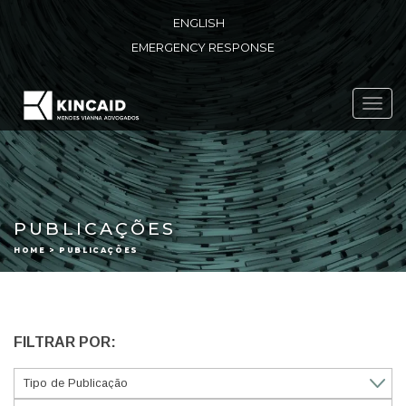
ENGLISH
EMERGENCY RESPONSE
Toggl
navig
PUBLICAÇÕES
HOME > PUBLICAÇÕES
FILTRAR POR: