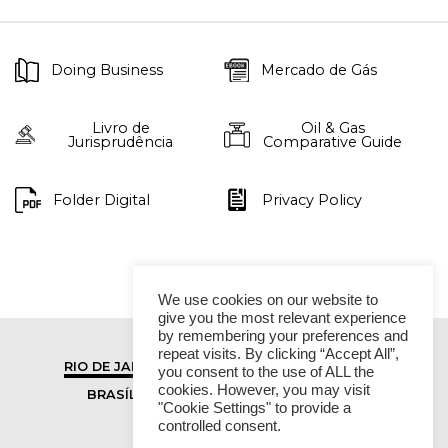
Doing Business
Mercado de Gás
Livro de
Oil & Gas
Jurisprudência
Comparative Guide
Folder Digital
Privacy Policy
We use cookies on our website to
give you the most relevant experience
by remembering your preferences and
repeat visits. By clicking “Accept All”,
RIO DE JANEIRO
SÃO PAULO
you consent to the use of ALL the
cookies. However, you may visit
BRASÍLIA
VITÓRIA
"Cookie Settings" to provide a
controlled consent.