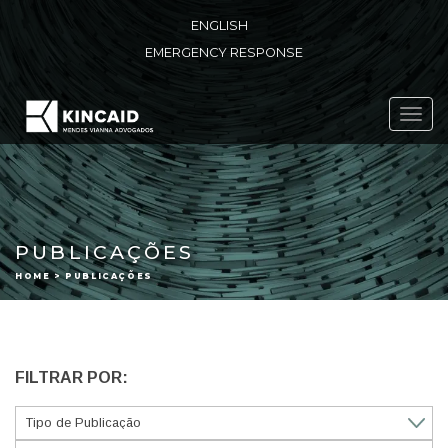
ENGLISH
EMERGENCY RESPONSE
Toggl
navig
PUBLICAÇÕES
HOME > PUBLICAÇÕES
FILTRAR POR: