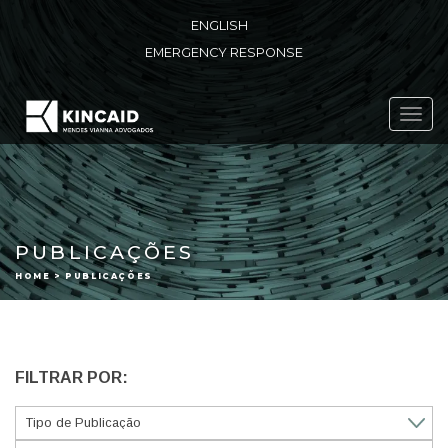
ENGLISH
EMERGENCY RESPONSE
Toggl
navig
PUBLICAÇÕES
HOME > PUBLICAÇÕES
FILTRAR POR: