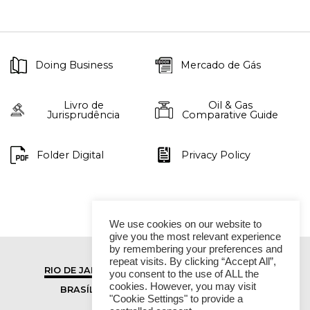
Doing Business
Mercado de Gás
Livro de
Oil & Gas
Jurisprudência
Comparative Guide
Folder Digital
Privacy Policy
We use cookies on our website to
give you the most relevant experience
by remembering your preferences and
repeat visits. By clicking “Accept All”,
RIO DE JANEIRO
SÃO PAULO
you consent to the use of ALL the
cookies. However, you may visit
BRASÍLIA
VITÓRIA
"Cookie Settings" to provide a