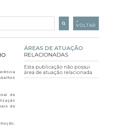
<
VOLTAR
ÁREAS DE ATUAÇÃO
RELACIONADAS
NO
Esta publicação não possui
erência
área de atuação relacionada
abalhos
inal de
lização
maio de
trução,