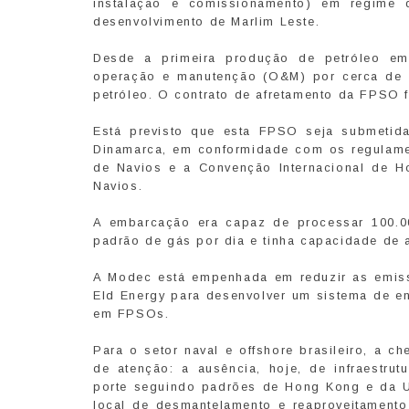
instalação e comissionamento) em regime 
desenvolvimento de Marlim Leste.
Desde a primeira produção de petróleo em 
operação e manutenção (O&M) por cerca de 
petróleo. O contrato de afretamento da FPSO 
Está previsto que esta FPSO seja submetid
Dinamarca, em conformidade com os regulame
de Navios e a Convenção Internacional de H
Navios.
A embarcação era capaz de processar 100.00
padrão de gás por dia e tinha capacidade de 
A Modec está empenhada em reduzir as emis
Eld Energy para desenvolver um sistema de e
em FPSOs.
Para o setor naval e offshore brasileiro, a 
de atenção: a ausência, hoje, de infraestru
porte seguindo padrões de Hong Kong e da U
local de desmantelamento e reaproveitamento