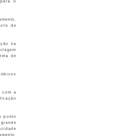
 para o
amento,
rris de
ação na
iclagem
reta de
cúbicos
o com a
licação
m ponto
 grande
acidade
amento,