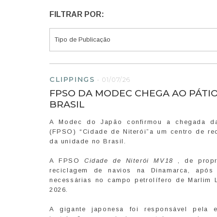
FILTRAR POR:
CLIPPINGS
-
01/07/26
FPSO DA MODEC CHEGA AO PÁTIO
BRASIL
A Modec do Japão confirmou a chegada da 
(FPSO) “Cidade de Niterói”a um centro de re
da unidade no Brasil.
A FPSO
Cidade de Niterói MV18
, de propr
reciclagem de navios na Dinamarca, após 
necessárias no campo petrolífero de Marlim L
2026.
A gigante japonesa foi responsável pela e