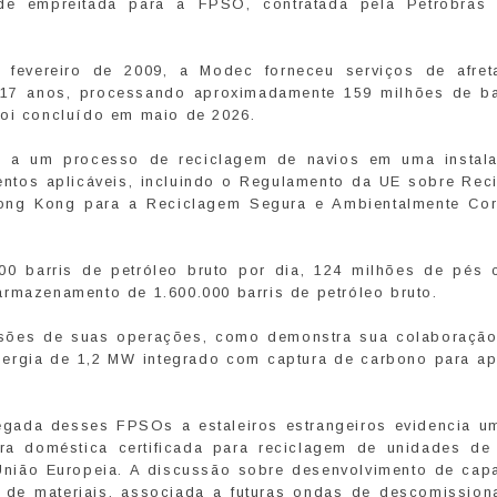
de empreitada para a FPSO, contratada pela Petrobras
fevereiro de 2009, a Modec forneceu serviços de afret
17 anos, processando aproximadamente 159 milhões de ba
foi concluído em maio de 2026.
a a um processo de reciclagem de navios em uma instal
ntos aplicáveis, incluindo o Regulamento da UE sobre Rec
ong Kong para a Reciclagem Segura e Ambientalmente Cor
0 barris de petróleo bruto por dia, 124 milhões de pés 
armazenamento de 1.600.000 barris de petróleo bruto.
sões de suas operações, como demonstra sua colaboraçã
nergia de 1,2 MW integrado com captura de carbono para ap
chegada desses FPSOs a estaleiros estrangeiros evidencia u
tura doméstica certificada para reciclagem de unidades de
nião Europeia. A discussão sobre desenvolvimento de cap
 de materiais, associada a futuras ondas de descomission