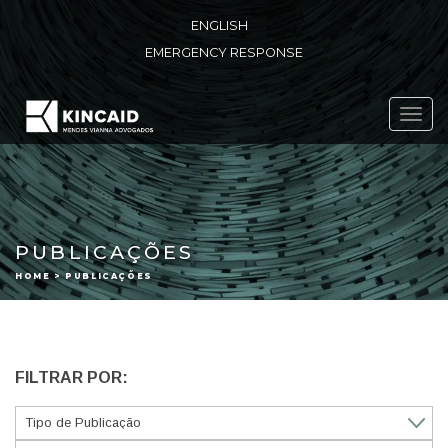
ENGLISH
EMERGENCY RESPONSE
Toggl
navig
PUBLICAÇÕES
HOME > PUBLICAÇÕES
FILTRAR POR: