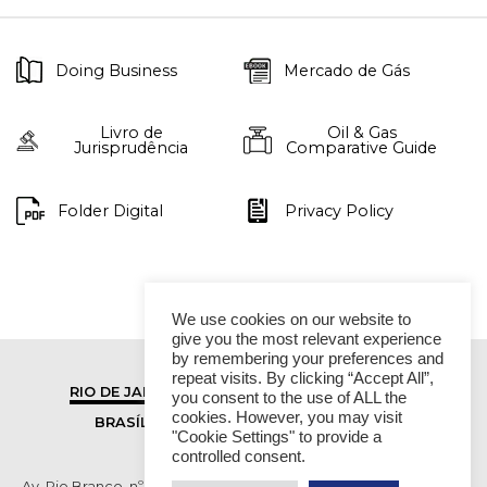
Doing Business
Mercado de Gás
Livro de
Oil & Gas
Jurisprudência
Comparative Guide
Folder Digital
Privacy Policy
We use cookies on our website to
give you the most relevant experience
by remembering your preferences and
repeat visits. By clicking “Accept All”,
RIO DE JANEIRO
SÃO PAULO
you consent to the use of ALL the
cookies. However, you may visit
BRASÍLIA
VITÓRIA
"Cookie Settings" to provide a
controlled consent.
Av. Rio Branco, nº 01, 14º andar - Ed. RB1- Centro, Rio de Janeiro -