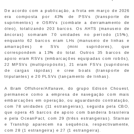
De acordo com a publicação, a frota em março de 2026
era composta por 43% de PSVs (transporte de
suprimentos) e OSRVs (combate a derramamento de
óleo), totalizando 203 barcos. Os AHTS (manuseio de
âncoras) somaram 70 unidades no período (15%),
enquanto 62 barcos eram LHs (manuseio de linhas e
amarrações) e SVs (mini supridores), que
correspondem a 13% do total. Outros 35 barcos de
apoio eram RSVs (embarcações equipadas com robôs),
22 MPSVs (multipropósito), 21 eram FSVs (supridores
de cargas rápidas) e crew boats (transporte de
tripulantes) e 20 PLSVs (lançamento de linhas).
A Bram Offshore/Alfanave, do grupo Edison Chouest,
permanece como a empresa de navegação com mais
embarcações em operação, ou aguardando contratação,
com 78 unidades (11 estrangeiras), seguida pela CBO,
que opera 45 barcos de apoio com bandeira brasileira
e pela OceanPact, com 29 (trêss estrangeiras). Starnav
e Tranship aparecem na sequência, respectivamente,
com 28 (1 estrangeira) e 27 (1 estrangeira).