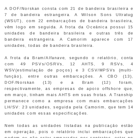
A DOF/Norskan consta com 21 de bandeira brasileira e
7 de bandeira estrangeira. A Wilson Sons Ultratug
(WSUT), com 22 embarcações de bandeira brasileira,
vêm logo em seguida. A frota da Oceânica possui 15
unidades de bandeira brasileira e outras três de
bandeira estrangeira. A Camorim aparece com 17
unidades, todas de bandeira brasileira.
A frota da Bram/Alfanave, segundo o relatório, conta
com 49 PSVs/OSRVs, 12 AHTS, 9 RSVs, 4
WSV(estimulação de poços) e 3 CSV/MPSVs (multi-
função), entre outras embarcações. A CBO (13),
DOF/Norskan (13) e a Bram (12) foram,
respectivamente, as empresas de apoio offshore que,
em março, tinham mais AHTS em suas frotas. A Tranship
permanece como a empresa com mais embarcações
LH/SV: 23 unidades, seguida pela Camorim, que tem 14
unidades com essas especificações.
Nem todas as unidades listadas na publicação estão
em operação, pois o relatório inclui embarcações que
podem ou não estar amparadas por contratos, estar no