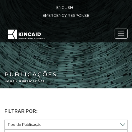
ENGLISH
EMERGENCY RESPONSE
Toggl
navig
PUBLICAÇÕES
HOME > PUBLICAÇÕES
FILTRAR POR: