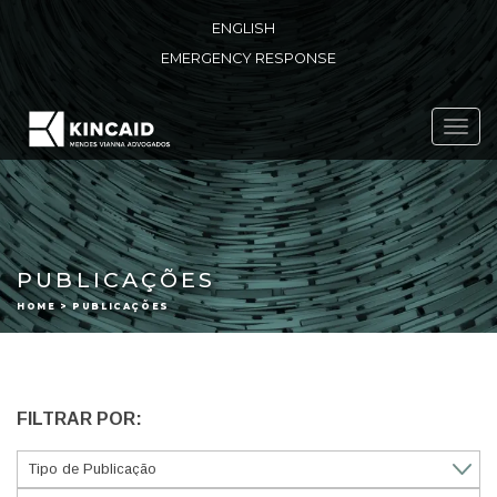
ENGLISH
EMERGENCY RESPONSE
Toggl
navig
PUBLICAÇÕES
HOME > PUBLICAÇÕES
FILTRAR POR: