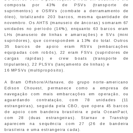
composta por 43% de PSVs (transporte de
suprimentos) e OSRVs (combate a derramamento de
óleo), totalizando 203 barcos, mesma quantidade de
novembro. Os AHTS (manuseio de âncoras) somaram 67
unidades no período (14%), enquanto 63 barcos eram
LHs (manuseio de linhas e amarrações) e SVs (mini
supridores), que correspondem a 13% do total. Outros
35 barcos de apoio eram RSVs (embarcações
equipadas com robôs), 22 eram FSVs (supridores de
cargas rápidas) e crew boats (transporte de
tripulantes), 22 PLSVs (lançamento de linhas) e
16 MPSVs (multipropósito).
A Bram Offshore/Alfanave, do grupo norte-americano
Edison Chouest, permanece como a empresa de
navegação com mais embarcações em operação, ou
aguardando contratação, com 78 unidades (11
estrangeiras), seguida pela CBO, que opera 45 barcos
de apoio com bandeira brasileira e pela OceanPact,
com 28 (duas estrangeiras). Starnav e Tranship
aparecem na sequência com 27 (26 de bandeira
brasileira e uma estrangeira cada).