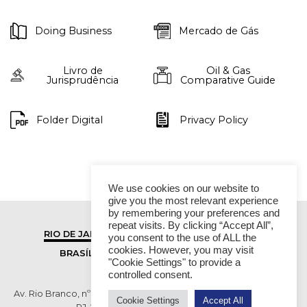
Doing Business
Mercado de Gás
Livro de
Oil & Gas
Jurisprudência
Comparative Guide
Folder Digital
Privacy Policy
We use cookies on our website to
give you the most relevant experience
by remembering your preferences and
repeat visits. By clicking “Accept All”,
RIO DE JANEIRO
SÃO PAULO
you consent to the use of ALL the
cookies. However, you may visit
BRASÍLIA
VITÓRIA
"Cookie Settings" to provide a
controlled consent.
Av. Rio Branco, nº 01, 14º andar - Ed. RB1- Centro, Rio de Janeiro -
Cookie Settings
Accept All