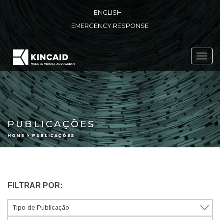
ENGLISH
EMERGENCY RESPONSE
Toggl
navig
PUBLICAÇÕES
HOME > PUBLICAÇÕES
FILTRAR POR: