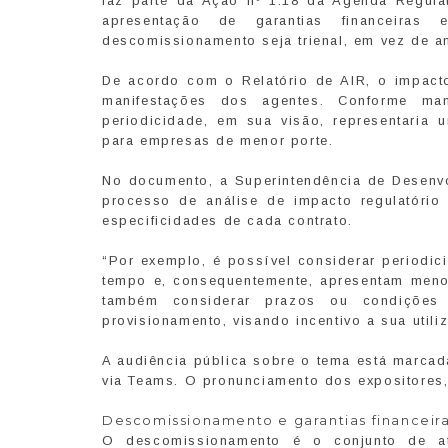
faz parte da Ação nº 1.18 da Agenda Regula
apresentação de garantias financeira
descomissionamento seja trienal, em vez de an
De acordo com o Relatório de AIR, o impact
manifestações dos agentes. Conforme ma
periodicidade, em sua visão, representaria 
para empresas de menor porte.
No documento, a Superintendência de Desenv
processo de análise de impacto regulatóri
especificidades de cada contrato.
“Por exemplo, é possível considerar periodi
tempo e, consequentemente, apresentam menor
também considerar prazos ou condições
provisionamento, visando incentivo a sua util
A audiência pública sobre o tema está marcad
via Teams. O pronunciamento dos expositores,
Descomissionamento e garantias financeir
O descomissionamento é o conjunto de ati