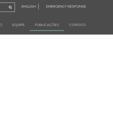
ENGLISH
EMERGENCY RESPONSE
ÃO
EQUIPE
PUBLICAÇÕES
CONTATO