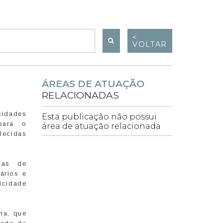
<
VOLTAR
ÁREAS DE ATUAÇÃO
RELACIONADAS
cidades
Esta publicação não possui
para o
área de atuação relacionada
lecidas
ias de
ários e
icidade
ma, que