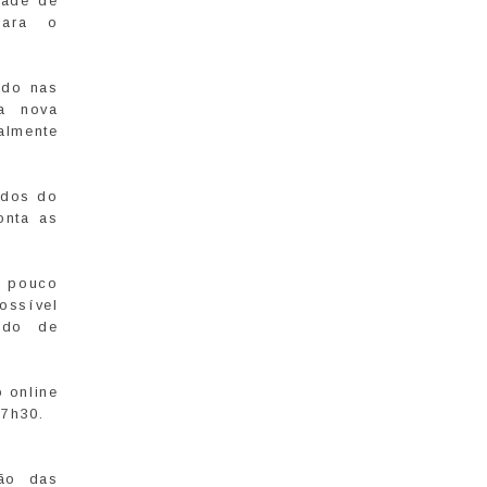
dade de
para o
ado nas
a nova
almente
ados do
onta as
á pouco
ossível
ndo de
 online
17h30.
ção das