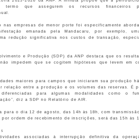
tória 2025-2026 da ANP. A minuta propõe que a periodici
s e termo que assegurem os recursos financeiros 
ual.
o nas empresas de menor porte foi especificamente abord
nifestação emanada pela Mandacaru, por exemplo, um
uma redução significativa nos custos de transação, especi
olvimento e Produção (SDP) da ANP destaca que os result
o não impedem que se cogitem hipóteses que levem em c
cidades maiores para campos que iniciaram sua produção h
 relação entre a produção e os volumes das reservas. É p
 diferenciadas para algumas modalidades como o fu
ização”, diz a SDP no Relatório de AIR.
a para o dia 12 de agosto, das 14h às 18h, com transmissão
 por ordem de recebimento de inscrições, será das 15h às 
as
vidades associadas à interrupção definitiva da opera