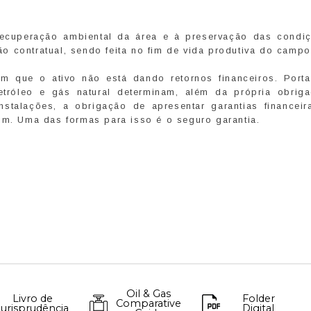
ecuperação ambiental da área e à preservação das condi
o contratual, sendo feita no fim de vida produtiva do camp
 que o ativo não está dando retornos financeiros. Porta
tróleo e gás natural determinam, além da própria obrig
stalações, a obrigação de apresentar garantias financeir
im. Uma das formas para isso é o seguro garantia.
Oil & Gas
Livro de
Folder
Comparative
Jurisprudência
Digital