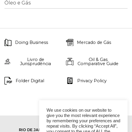
Óleo e Gás
Doing Business
Mercado de Gás
Livro de
Oil & Gas
Jurisprudência
Comparative Guide
Folder Digital
Privacy Policy
We use cookies on our website to
give you the most relevant experience
by remembering your preferences and
repeat visits. By clicking “Accept All”,
RIO DE JANEIRO
SÃO PAULO
you consent to the use of ALL the