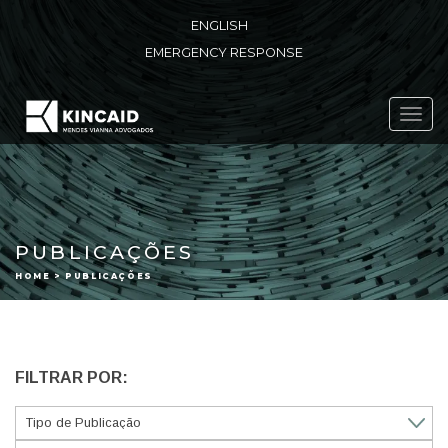
ENGLISH
EMERGENCY RESPONSE
Toggl
navig
PUBLICAÇÕES
HOME > PUBLICAÇÕES
FILTRAR POR: