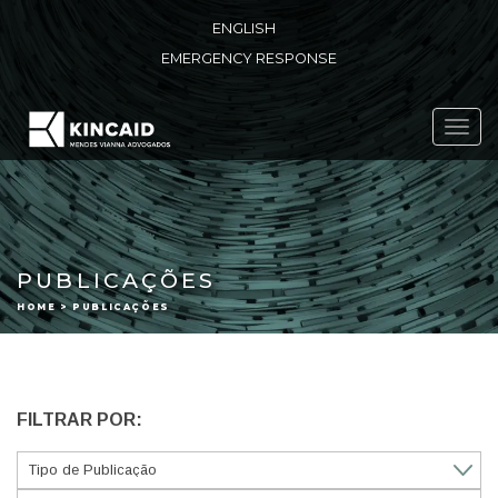
ENGLISH
EMERGENCY RESPONSE
Toggl
navig
PUBLICAÇÕES
HOME > PUBLICAÇÕES
FILTRAR POR: