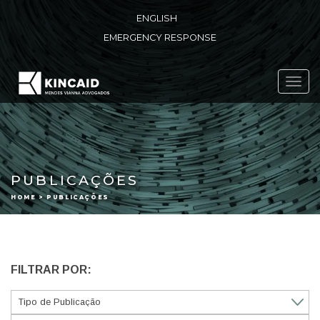
ENGLISH
EMERGENCY RESPONSE
Toggl
navig
PUBLICAÇÕES
HOME > PUBLICAÇÕES
FILTRAR POR: