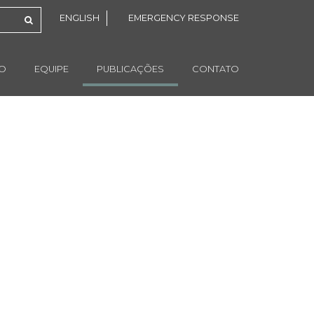
ENGLISH
EMERGENCY RESPONSE
ÃO
EQUIPE
PUBLICAÇÕES
CONTATO