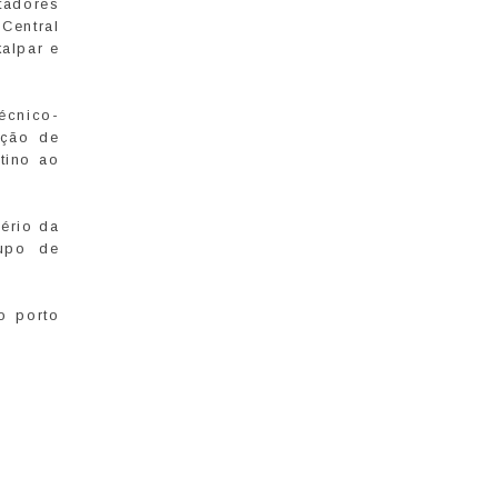
tadores
Central
alpar e
écnico-
ação de
tino ao
ério da
rupo de
o porto