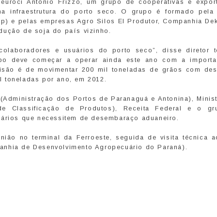
euroci Antonio Frizzo, um grupo de cooperativas e expor
na infraestrutura do porto seco. O grupo é formado pela 
p) e pelas empresas Agro Silos El Produtor, Companhia Dek
dução de soja do país vizinho.
olaboradores e usuários do porto seco”, disse diretor t
upo deve começar a operar ainda este ano com a import
previsão é de movimentar 200 mil toneladas de grãos com des
l toneladas por ano, em 2012.
 (Administração dos Portos de Paranaguá e Antonina), Minist
 de Classificação de Produtos), Receita Federal e o g
suários que necessitem de desembaraço aduaneiro.
ião no terminal da Ferroeste, seguida de visita técnica a
anhia de Desenvolvimento Agropecuário do Paraná).